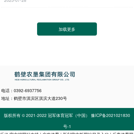
2025-07-28
加载更多
电话：0392-6937756
地址：鹤壁市淇滨区淇滨大道230号
版权所有 © 2021-2022 冠军体育冠军（中国）
豫ICP备2021021830
号-1