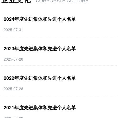
CORPORATE CULTURE
2024年度先进集体和先进个人名单
2025-07-31
2023年度先进集体和先进个人名单
2025-07-28
2022年度先进集体和先进个人名单
2025-07-28
2021年度先进集体和先进个人名单