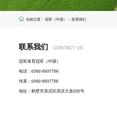
冠军（中国）
联系我们
联系我们
CONTACT US
冠军体育冠军（中国）
电话：0392-6937756
传真：0392-6937756
地址：鹤壁市淇滨区淇滨大道230号