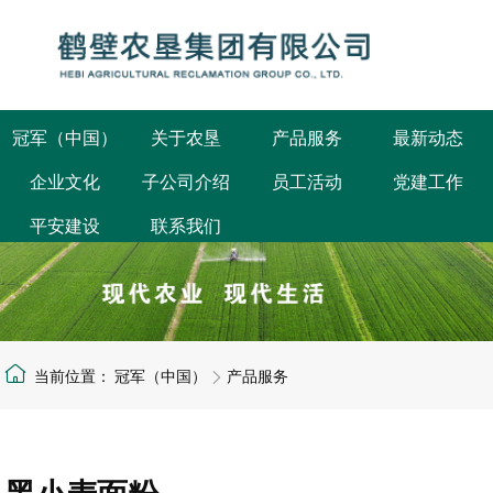
冠军（中国）
关于农垦
产品服务
最新动态
企业文化
子公司介绍
员工活动
党建工作
公司概况
鹤壁要闻
平安建设
联系我们
发展规划
集团要闻
组织架构
部门动态
公司荣誉
企业公告
冠军（中国）
产品服务
黑小麦面粉