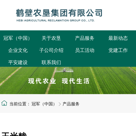
冠军（中国）
关于农垦
产品服务
最新动态
企业文化
子公司介绍
员工活动
党建工作
公司概况
鹤壁要闻
平安建设
联系我们
发展规划
集团要闻
组织架构
部门动态
公司荣誉
企业公告
冠军（中国）
产品服务
玉米糁