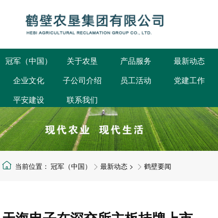
冠军（中国）
关于农垦
产品服务
最新动态
企业文化
子公司介绍
员工活动
党建工作
公司概况
鹤壁要闻
平安建设
联系我们
发展规划
集团要闻
组织架构
部门动态
公司荣誉
企业公告
冠军（中国）
最新动态
>
鹤壁要闻
天海电子在深交所主板挂牌上市